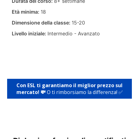
Durata del corso:
8+ settimane
Età minima:
18
Dimensione della classe:
15-20
Livello iniziale:
Intermedio - Avanzato
Con ESL ti garantiamo il miglior prezzo sul
mercato! 💸
O ti rimborsiamo la differenza! ✅