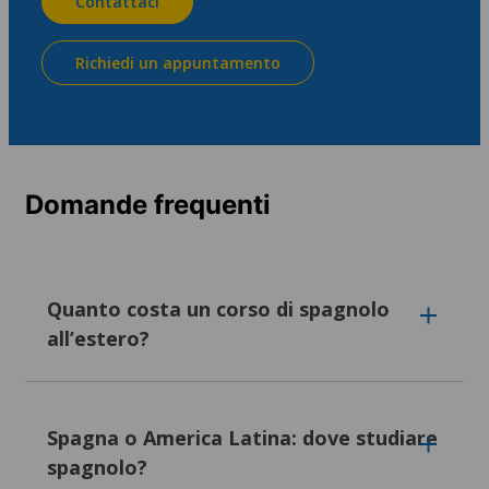
Contattaci
Richiedi un appuntamento
Domande frequenti
Quanto costa un corso di spagnolo
all’estero?
I corsi di spagnolo partono da 105€ a
settimana nel 2026. Un soggiorno tipico di
Spagna o America Latina: dove studiare
quattro settimane, comprensivo di lezioni e
spagnolo?
alloggio, varia tra 700 € e 3.200€. La Spagna