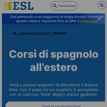
Skip
Trova un corso
to
main
Stai pensando a un soggiorno di lunga durata? Prenotalo
content
questo mese e risparmia fino al 20%!
Prenota ora!
Lingue e Destinazioni
Spagnolo
Corsi di spagnolo
all’estero
Inizia a parlare spagnolo da Barcellona a Buenos
Aires. Con 9 paesi tra cui scegliere, ti accogliamo
con un caloroso “Hola”. Miglior prezzo garantito.
Trova la tua destinazione