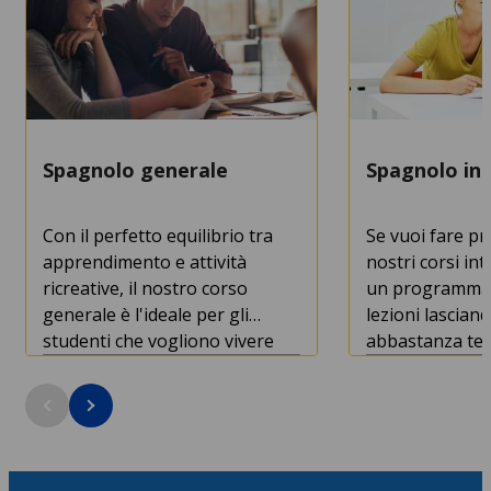
Spagnolo generale
Spagnolo in
Con il perfetto equilibrio tra
Se vuoi fare pro
apprendimento e attività
nostri corsi int
ricreative, il nostro corso
un programma 
generale è l'ideale per gli
lezioni lascia
studenti che vogliono vivere
abbastanza tem
un’esperienza completa!
gustare tapas 
città.
Durata del corso: a partire da 1
Durata del cors
settimana
settimana
Età minima: 16 anni
Età minima: 16