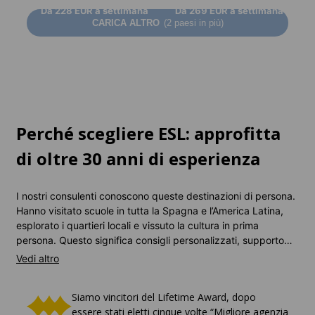
Da
228 EUR
a settimana
Da
269 EUR
a settimana
CARICA ALTRO
(2 paesi in più)
Perché scegliere ESL: approfitta
di oltre 30 anni di esperienza
I nostri consulenti conoscono queste destinazioni di persona.
Hanno visitato scuole in tutta la Spagna e l’America Latina,
esplorato i quartieri locali e vissuto la cultura in prima
persona. Questo significa consigli personalizzati, supporto
gratuito dall’inizio alla fine, e nulla ci rende più felici che
vederti parlare spagnolo con piacere.
Siamo vincitori del Lifetime Award, dopo
essere stati eletti cinque volte “Migliore agenzia