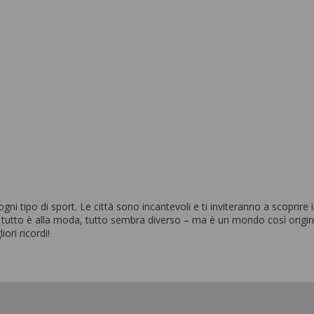
Spa
Da 4.895 EUR a settimana
ni tipo di sport. Le città sono incantevoli e ti inviteranno a scoprire
, tutto è alla moda, tutto sembra diverso – ma è un mondo così origin
ori ricordi!