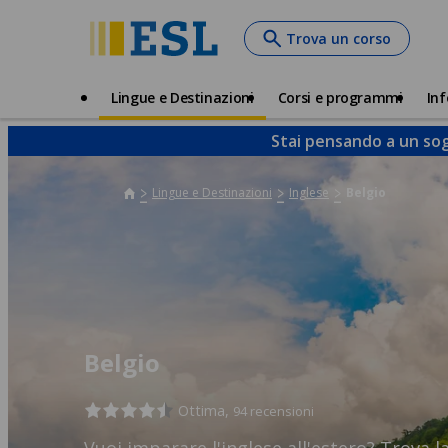
Skip
Trova un corso
to
main
content
Main
Lingue e Destinazioni
Corsi e programmi
Inf
navigation
Stai pensando a un sog
Lingue e Destinazioni
Inglese
Belgio
Belgio
Ottima,
94 recensioni