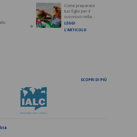
Come preparare
tuo figlio per il
successo nella
carriera
uito
LEGGI
L'ARTICOLO
SCOPRI DI PIÙ
lità