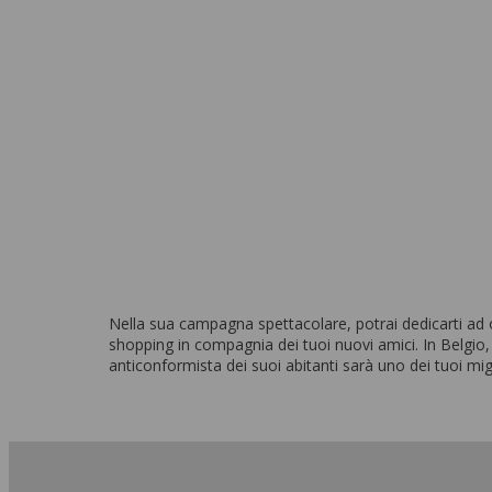
Ferrières
Da 1.930 EUR a settimana
Nella sua campagna spettacolare, potrai dedicarti ad og
shopping in compagnia dei tuoi nuovi amici. In Belgio
anticonformista dei suoi abitanti sarà uno dei tuoi migli