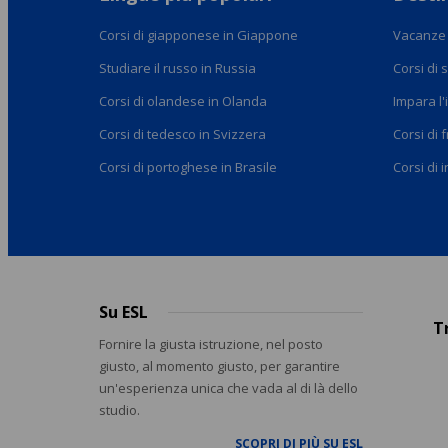
Corsi di giapponese in Giappone
Vacanze 
Studiare il russo in Russia
Corsi di 
Corsi di olandese in Olanda
Impara l'
Corsi di tedesco in Svizzera
Corsi di 
Corsi di portoghese in Brasile
Corsi di 
Su ESL
Footer
T
menu
Fornire la giusta istruzione, nel posto
giusto, al momento giusto, per garantire
un'esperienza unica che vada al di là dello
studio.
SCOPRI DI PIÙ SU ESL