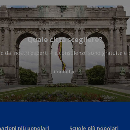
Quale città scegliere?
re dai nostri esperti - le consulenze sono gratuite e 
Contattaci
azioni più popolari
Scuole più popolari