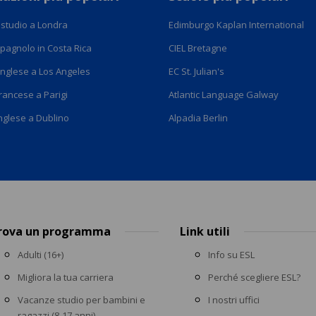
studio a Londra
Edimburgo Kaplan International
spagnolo in Costa Rica
CIEL Bretagne
inglese a Los Angeles
EC St. Julian's
francese a Parigi
Atlantic Language Galway
inglese a Dublino
Alpadia Berlin
rova un programma
Link utili
Adulti (16+)
Info su ESL
Migliora la tua carriera
Perché scegliere ESL?
Vacanze studio per bambini e
I nostri uffici
ragazzi (8-17 anni)