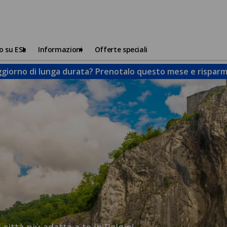
o su ESL
Informazioni
Offerte speciali
giorno di lunga durata? Prenotalo questo mese e risparmi