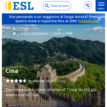
Skip
Trova un corso
MENU
to
main
Stai pensando a un soggiorno di lunga durata? Prenotalo
content
questo mese e risparmia fino al 20%!
Prenota ora!
Lingue e Destinazioni
Cinese
Cina
Cina
Eccellente,
34 recensioni
Vuoi imparare il cinese all'estero? Trova la città più
adatta a te in Cina!