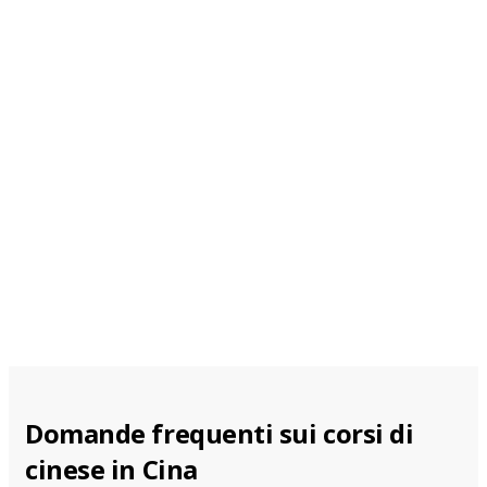
Pechino
Da 434 EUR a settimana
Shanghai
Da 434 EUR a
settimana
Domande frequenti sui corsi di
cinese in Cina