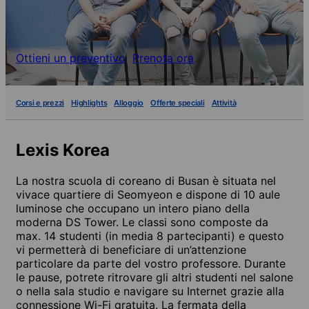
Ottieni un preventivo
Prenota ora
Corsi e prezzi
Highlights
Alloggio
Offerte speciali
Attività
Lexis Korea
La nostra scuola di coreano di Busan è situata nel
vivace quartiere di Seomyeon e dispone di 10 aule
luminose che occupano un intero piano della
moderna DS Tower. Le classi sono composte da
max. 14 studenti (in media 8 partecipanti) e questo
vi permetterà di beneficiare di un’attenzione
particolare da parte del vostro professore. Durante
le pause, potrete ritrovare gli altri studenti nel salone
o nella sala studio e navigare su Internet grazie alla
connessione Wi-Fi gratuita. La fermata della