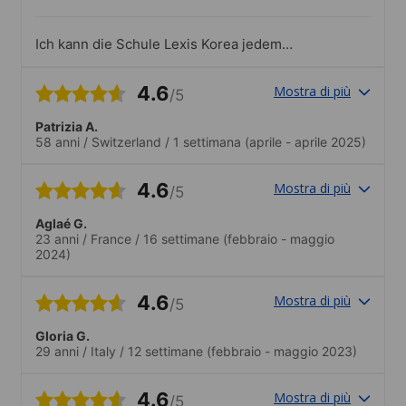
Ich kann die Schule Lexis Korea jedem
empfehlen. Die Räume sind nicht sehr
groß, dadurch sind auch die Klassen
4.6
Mostra di più
/5
kleiner. Die Lage der Schule im
lebendigen Viertel Seomyeon ist auch
Patrizia A.
optimal. Restaurants, Bars, Cafés und
58 anni
/
Switzerland
/
1 settimana
(aprile - aprile 2025)
Shopping-Möglichkeiten direkt vor der
Tür..Die Angebote der Schule waren sehr
vielfältig. Von kulturellen Ausflügen über
4.6
Mostra di più
/5
Stadtführungen bis hin zu Tanzstunden
war alkes dabei. Auch das Meet Up mit
Aglaé G.
koreanischen Student*innen zum
23 anni
/
France
/
16 settimane
(febbraio - maggio
Kontakte knüpfen hat mir sehr gut
2024)
gefallen
4.6
Mostra di più
/5
Gloria G.
29 anni
/
Italy
/
12 settimane
(febbraio - maggio 2023)
4.6
Mostra di più
/5