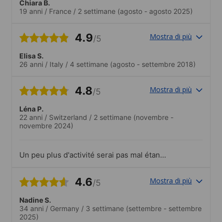
Chiara B.
19 anni
/
France
/
2 settimane
(agosto - agosto 2025)
4.9
Mostra di più
/5
Elisa S.
26 anni
/
Italy
/
4 settimane
(agosto - settembre 2018)
4.8
Mostra di più
/5
Léna P.
22 anni
/
Switzerland
/
2 settimane
(novembre -
novembre 2024)
Un peu plus d'activité serai pas mal étant
donné qu'il est plus difficile de faire des
amis à Busan
4.6
Mostra di più
/5
Nadine S.
34 anni
/
Germany
/
3 settimane
(settembre - settembre
2025)