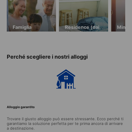
Famiglia
Residence (dai
Mini-
ospitante
19 anni)
monolo
19 ann
Perché scegliere i nostri alloggi
Alloggio garantito
Trovare il giusto alloggio può essere stressante. Ecco perché ti
garantiamo la soluzione perfetta per te prima ancora di arrivare
a destinazione.