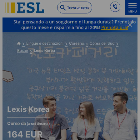
Skip
Trova un corso
to
MENU
main
Stai pensando a un soggiorno di lunga durata? Prenotalo
content
questo mese e risparmia fino al 20%!
Prenota ora!
Lingue e destinazioni
Coreano
Corea del Sud
Busan
Lexis Korea
Lexis Korea
Corso da
(a settimana)
164
EUR