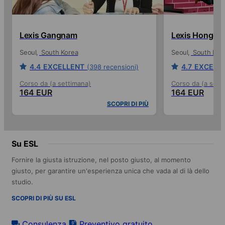
Lexis Gangnam
Lexis Hongda
Seoul
South Korea
Seoul
South Kor
4.4
EXCELLENT
4.7
EXCELL
(398 recensioni)
Corso da (a settimana)
Corso da (a sett
164 EUR
164 EUR
SCOPRI DI PIÙ
Su ESL
Fornire la giusta istruzione, nel posto giusto, al momento
giusto, per garantire un'esperienza unica che vada al di là dello
studio.
SCOPRI DI PIÙ SU ESL
Consulenza
Preventivo gratuito