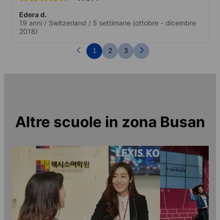
Edera d.
19 anni
/
Switzerland
/
5 settimane
(ottobre - dicembre
2018)
1
2
3
Altre scuole in zona
Busan