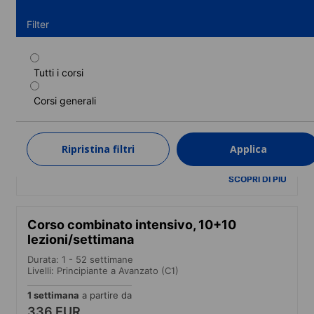
Filter
Tutti i corsi
Corso standard
Corsi generali
Durata: 1 - 52 settimane
Livelli: Principiante a Avanzato (C1)
1 settimana
a partire da
Ripristina filtri
Applica
287 EUR
SCOPRI DI PIÙ
Corso combinato intensivo, 10+10
lezioni/settimana
Durata: 1 - 52 settimane
Livelli: Principiante a Avanzato (C1)
1 settimana
a partire da
336 EUR