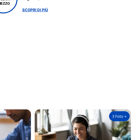
REZZO
SCOPRI DI PIÙ
3
Foto
+