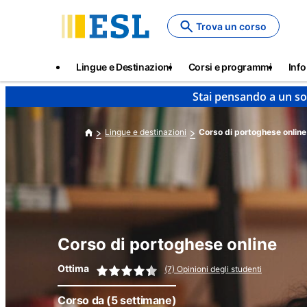
Skip
to
Trova un corso
main
content
Main
Lingue e Destinazioni
Corsi e programmi
Info
navigation
Stai pensando a un so
Lingue e destinazioni
Corso di portoghese online
Corso di portoghese online
Ottima
(7) Opinioni degli studenti
Corso da
(5 settimane)