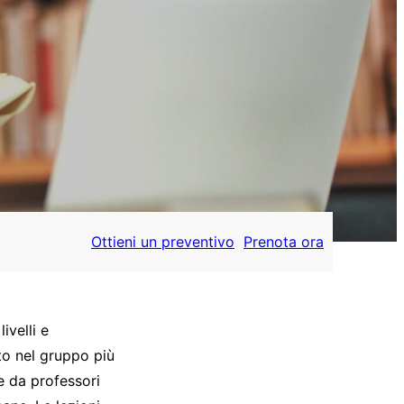
Ottieni un preventivo
Prenota ora
ivelli e
nto nel gruppo più
e da professori