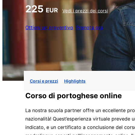
225
EUR
Vedi i prezzi dei corsi
Ottieni un preventivo
Prenota ora
Corsi e prezzi
Highlights
Corso di portoghese online
La nostra scuola partner offre un eccellente prog
nazionalità! Quest’esperienza virtuale prevede un
indicato, e un certificato a conclusione del cor