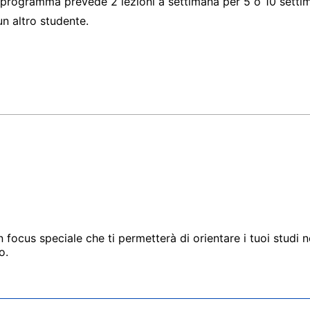
l programma prevede 2 lezioni a settimana per 5 o 10 settim
n altro studente.
un focus speciale che ti permetterà di orientare i tuoi studi
o.