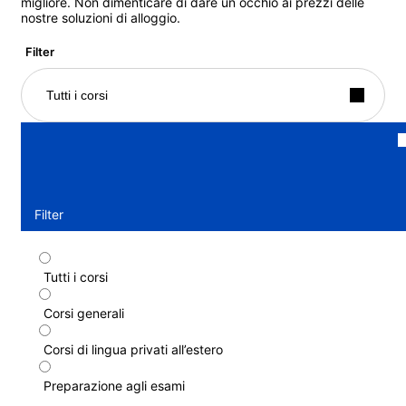
migliore. Non dimenticare di dare un occhio ai prezzi delle
nostre soluzioni di alloggio.
Filter
Tutti i corsi
Filter
Tutti i corsi
Corso standard
Corsi generali
Durata: 1 - 52 settimane
Livelli: Principiante a Avanzato (C1)
Corsi di lingua privati all’estero
1 settimana
a partire da
409 EUR
Preparazione agli esami