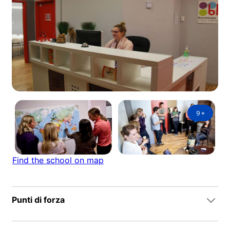
9
+
Find the school on map
Punti di forza