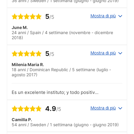
36 anni
/
Sweden
/
1 settimana
(giugno - giugno 2019)
5
Mostra di più
/5
June M.
24 anni
/
Spain
/
4 settimane
(novembre - dicembre
2018)
5
Mostra di più
/5
Milenia Maria R.
18 anni
/
Dominican Republic
/
5 settimane
(luglio -
agosto 2017)
Es un excelente instituto; y todo positivo
y supero mis expectativas..Las
actividades fueron varias y excelentes
4.9
Mostra di più
/5
Camilla P.
54 anni
/
Sweden
/
1 settimana
(giugno - giugno 2019)