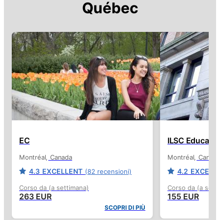
Québec
EC
ILSC Educatio
Montréal
Canada
Montréal
Canad
4.3
EXCELLENT
4.2
EXCELL
(82 recensioni)
Corso da (a settimana)
Corso da (a sett
263 EUR
155 EUR
SCOPRI DI PIÙ