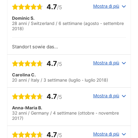
4.7
Mostra di più
/5
Dominic S.
28 anni
/
Switzerland
/
6 settimane
(agosto - settembre
2018)
Standort sowie das
Preisleistungsverhältnis sind sehr gutDie
Klassenzimmer an sich sind völlig in
4.7
Mostra di più
/5
Ordnung. Vereinzelt könnte die
Klimaanlage einen Ticken leiser sein.Die
Carolina C.
CDs mit den Höhrübungen haben eher
20 anni
/
Italy
/
3 settimane
(luglio - luglio 2018)
selten funktioniert
4.7
Mostra di più
/5
Anna-Maria B.
32 anni
/
Germany
/
4 settimane
(ottobre - novembre
2017)
4.7
Mostra di più
/5