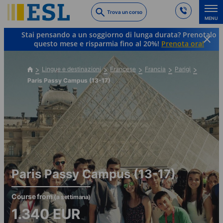
Skip
Trova un corso
to
MENU
main
Stai pensando a un soggiorno di lunga durata? Prenotalo
content
questo mese e risparmia fino al 20%!
Prenota ora!
Lingue e destinazioni
Francese
Francia
Parigi
Paris Passy Campus (13-17)
Paris Passy Campus (13-17)
Course from
(a settimana)
1.340
EUR