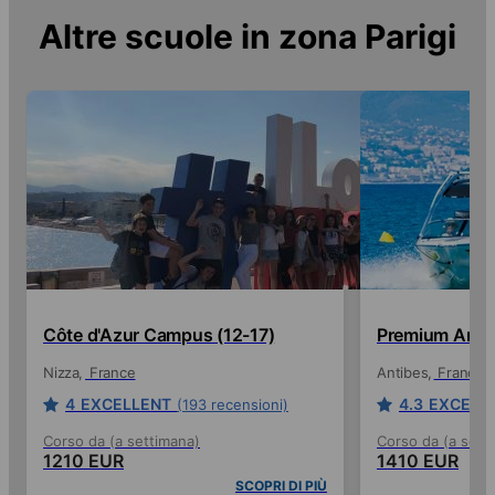
Altre scuole in zona
Parigi
Côte d'Azur Campus (12-17)
Premium Antib
Nizza
France
Antibes
France
4
EXCELLENT
4.3
EXCELL
(193 recensioni)
Corso da (a settimana)
Corso da (a sett
1210 EUR
1410 EUR
SCOPRI DI PIÙ