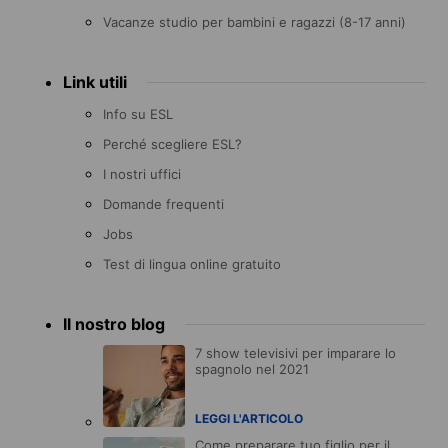
Vacanze studio per bambini e ragazzi (8-17 anni)
Link utili
Info su ESL
Perché scegliere ESL?
I nostri uffici
Domande frequenti
Jobs
Test di lingua online gratuito
Il nostro blog
7 show televisivi per imparare lo
spagnolo nel 2021
LEGGI L'ARTICOLO
Come preparare tuo figlio per il