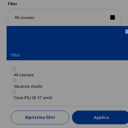
Filter
All courses
Filter
All courses
Programma di francese standard
(residence) (13-17 anni)
Vacanze studio
Durata: 1 - 6 settimane
Corsi PIÙ (8-17 anni)
Livelli: Principiante a Avanzato (C1)
1 settimana
a partire da
1.340 EUR
Ripristina filtri
Applica
SCOPRI DI PIÙ