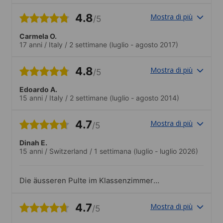
wunderbar. Die Jugendlichen hatten sehr
viel Spaß miteinander und meine Tochter
4.8
Mostra di più
/5
hat jetzt Kontakte und Freunde in der
ganzen Welt.Meine Tochter war absolut
Carmela O.
begeistert von den Unternehmungen und
17 anni
/
Italy
/
2 settimane
(luglio - agosto 2017)
vom ‘Staff’
4.8
Mostra di più
/5
Edoardo A.
15 anni
/
Italy
/
2 settimane
(luglio - agosto 2014)
4.7
Mostra di più
/5
Dinah E.
15 anni
/
Switzerland
/
1 settimana
(luglio - luglio 2026)
Die äusseren Pulte im Klassenzimmer
sehen nicht gut den Bildschirm..Sehr Gut
4.7
Mostra di più
/5