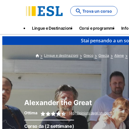
Skip
to
Trova un corso
main
content
Main
Lingue e Destinazioni
Corsi e programmi
Info
navigation
Stai pensando a un so
Lingue e destinazioni
Greco
Grecia
Atene
Alexander the Great
Ottima
(46) Opinioni degli studenti
Corso da
(2 settimane)