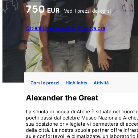
750
EUR
Vedi i prezzi dei corsi
Ottieni un preventivo
Prenota ora
Corsi e prezzi
Highlights
Attività
Alexander the Great
La scuola di lingua di Atene è situata nel cuore 
pochi passi dal celebre Museo Nazionale Archeolo
sua posizione privilegiata vi permetterà di acced
della città. La nostra scuola partner offre infras
aule confortevoli e climatizzate, un laboratorio 