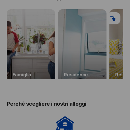
Famiglia
Residence
Resid
ospitante
Oxford Place
Pavilli
(16-17 anni)
(dai 1
Perché scegliere i nostri alloggi