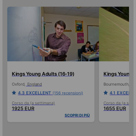
Kings Young Adults (16-19)
Kings Young A
Oxford
England
Bournemouth
En
4.3
EXCELLENT
4.1
EXCELL
(156 recensioni)
Corso da (a settimana)
Corso da (a sett
1925 EUR
1655 EUR
SCOPRI DI PIÙ