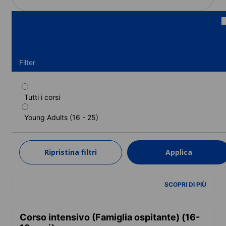
Filter
Tutti i corsi
Corso standard (Famiglia ospitante) (16-
19 anni)
Young Adults (16 - 25)
Durata: 2 - 12 settimane
Livelli: Principiante a Avanzato (C1)
Ripristina filtri
Applica
2 settimane
a partire da
2.005 EUR
SCOPRI DI PIÙ
Corso intensivo (Famiglia ospitante) (16-