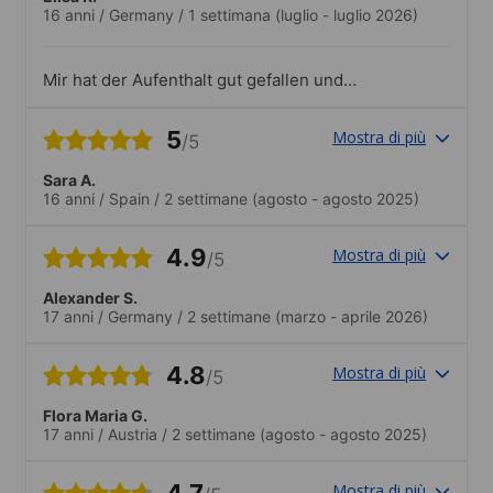
16 anni
/
Germany
/
1 settimana
(luglio - luglio 2026)
Mir hat der Aufenthalt gut gefallen und
ich habe sehr viel gelernt.Ich war in
Arundel. Es war sehr schön.
5
Mostra di più
/5
Sara A.
16 anni
/
Spain
/
2 settimane
(agosto - agosto 2025)
4.9
Mostra di più
/5
Alexander S.
17 anni
/
Germany
/
2 settimane
(marzo - aprile 2026)
4.8
Mostra di più
/5
Flora Maria G.
17 anni
/
Austria
/
2 settimane
(agosto - agosto 2025)
4.7
Mostra di più