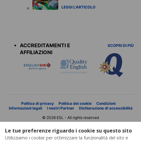
LEGGI L'ARTICOLO
Accreditations
menu
ACCREDITAMENTI E
SCOPRI DI PIÙ
AFFILIAZIONI
Politica di privacy
Politica dei cookie
Condizioni
Informazioni legali
I nostri Partner
Dichiarazione di accessibilità
© 2026 ESL - All rights reserved
Le tue preferenze riguardo i cookie su questo sito
Utilizziamo i cookie per ottimizzare la funzionalità del sito e