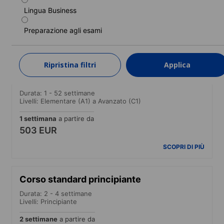
Livelli: Elementare (A1) a Avanzato (C1)
Lingua Business
1 settimana
a partire da
430 EUR
Preparazione agli esami
SCOPRI DI PIÙ
Ripristina filtri
Applica
Corso intensivo
Durata: 1 - 52 settimane
Livelli: Elementare (A1) a Avanzato (C1)
1 settimana
a partire da
503 EUR
SCOPRI DI PIÙ
Corso standard principiante
Durata: 2 - 4 settimane
Livelli: Principiante
2 settimane
a partire da