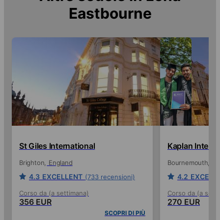
Eastbourne
St Giles International
Kaplan Interna
Brighton
England
Bournemouth
En
4.3
EXCELLENT
4.2
EXCELL
(733 recensioni)
Corso da (a settimana)
Corso da (a sett
356 EUR
270 EUR
SCOPRI DI PIÙ