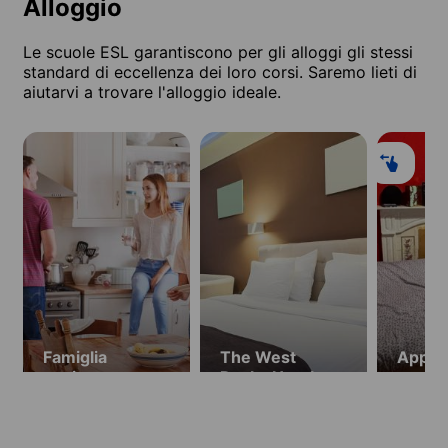
Alloggio
Le scuole ESL garantiscono per gli alloggi gli stessi
standard di eccellenza dei loro corsi. Saremo lieti di
aiutarvi a trovare l'alloggio ideale.
Famiglia
The West
Appar
ospitante
Rocks Hotel
condiv
(dai 18 anni)
Havel
(dai 1