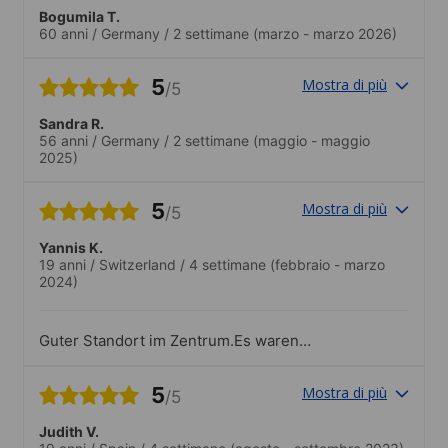
Bogumila T.
60 anni
/
Germany
/
2 settimane
(marzo - marzo 2026)
5
Mostra di più
/5
Sandra R.
56 anni
/
Germany
/
2 settimane
(maggio - maggio
2025)
5
Mostra di più
/5
Yannis K.
19 anni
/
Switzerland
/
4 settimane
(febbraio - marzo
2024)
Guter Standort im Zentrum.Es waren
zwar viele leute von der gleichen
Nationalität aber trotzdem sehr
5
Mostra di più
/5
abwechslungsreich und nett
Menschen..Super aktivitäten für jeden.
Judith V.