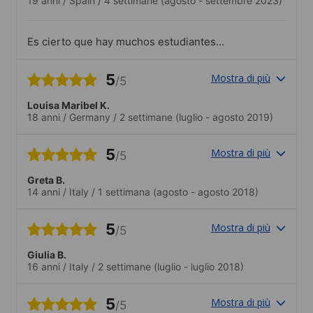
19 anni
/
Spain
/
4 settimane
(agosto - settembre 2023)
Es cierto que hay muchos estudiantes
que provienen de Italia y de Suiza,
incluso de Arabia Saudí pero el colegio
5
Mostra di più
/5
es precioso con esencia inglesa..Siempre
se hacen excursiones y cada sábado
Louisa Maribel K.
tenías la opción de visitar otras ciudades
18 anni
/
Germany
/
2 settimane
(luglio - agosto 2019)
por un módico precio.
5
Mostra di più
/5
Greta B.
14 anni
/
Italy
/
1 settimana
(agosto - agosto 2018)
5
Mostra di più
/5
Giulia B.
16 anni
/
Italy
/
2 settimane
(luglio - luglio 2018)
5
Mostra di più
/5