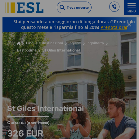
Skip
Trova un corso
to
MENU
main
Stai pensando a un soggiorno di lunga durata? Prenotalo
content
questo mese e risparmia fino al 20%!
Prenota ora!
Lingue e destinazioni
Inglese
Inghilterra
Eastbourne
St Giles International
St Giles International
Corso da
(a settimana)
326
EUR