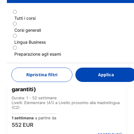
Tutti i corsi
Corso standard
Corsi generali
Durata: 1 - 52 settimane
Livelli: Principiante a Livello prossimo alla madrelingua (C2)
Lingua Business
1 settimana
a partire da
527 EUR
Preparazione agli esami
SCOPRI DI PIÙ
Ripristina filtri
Applica
Corso standard (Corsi del mattino
garantiti)
Durata: 1 - 52 settimane
Livelli: Elementare (A1) a Livello prossimo alla madrelingua
(C2)
1 settimana
a partire da
552 EUR