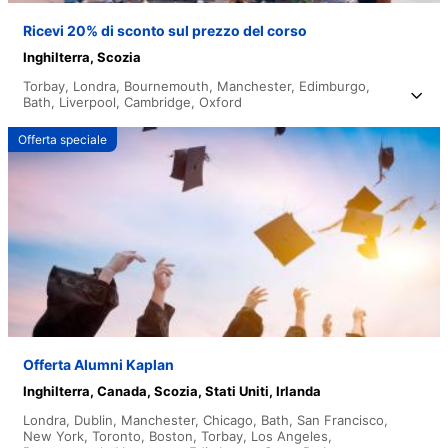
Ricevi 20% di sconto sul prezzo del corso
Inghilterra,
Scozia
Torbay,
Londra,
Bournemouth,
Manchester,
Edimburgo,
Bath,
Liverpool,
Cambridge,
Oxford
Offerta speciale
Offerta Alumni Kaplan
Inghilterra,
Canada,
Scozia,
Stati Uniti,
Irlanda
Londra,
Dublin,
Manchester,
Chicago,
Bath,
San Francisco,
New York,
Toronto,
Boston,
Torbay,
Los Angeles,