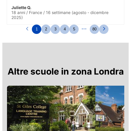
Juliette Q.
18 anni
/
France
/
16 settimane
(agosto - dicembre
2025)
...
1
2
3
4
5
80
Altre scuole in zona
Londra