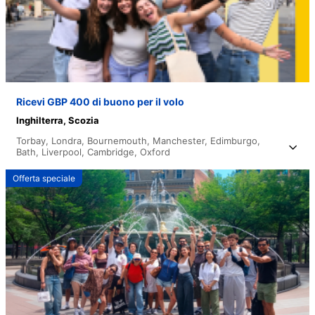
Ricevi GBP 400 di buono per il volo
Inghilterra,
Scozia
Torbay,
Londra,
Bournemouth,
Manchester,
Edimburgo,
Bath,
Liverpool,
Cambridge,
Oxford
Offerta speciale