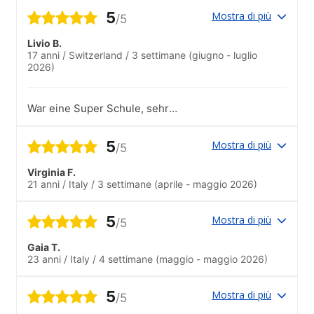
e uno spazio esterno dove poter fare
5
Mostra di più
/5
amicizia.
Livio B.
17 anni
/
Switzerland
/
3 settimane
(giugno - luglio
2026)
War eine Super Schule, sehr
empfehlenswert..Tip Top.
5
Mostra di più
/5
Virginia F.
21 anni
/
Italy
/
3 settimane
(aprile - maggio 2026)
5
Mostra di più
/5
Gaia T.
23 anni
/
Italy
/
4 settimane
(maggio - maggio 2026)
5
Mostra di più
/5