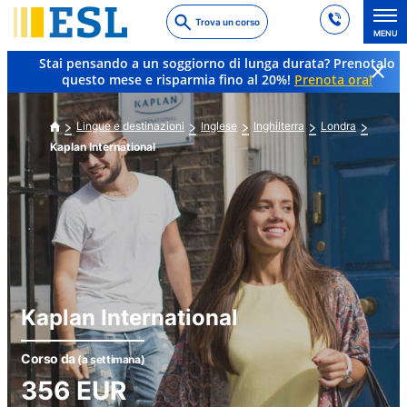
Skip
Trova un corso
to
MENU
main
Stai pensando a un soggiorno di lunga durata? Prenotalo
content
questo mese e risparmia fino al 20%!
Prenota ora!
Lingue e destinazioni
Inglese
Inghilterra
Londra
Kaplan International
Kaplan International
Corso da
(a settimana)
356
EUR