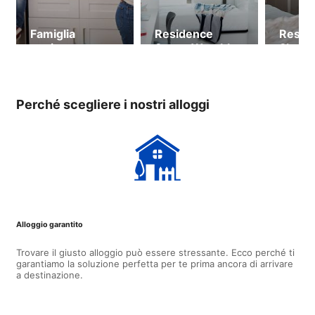
Famiglia
Residence
Resid
ospitante
Scape Wembley
Shored
(dai 18 anni)
18 ann
Perché scegliere i nostri alloggi
Alloggio garantito
Trovare il giusto alloggio può essere stressante. Ecco perché ti
garantiamo la soluzione perfetta per te prima ancora di arrivare
a destinazione.