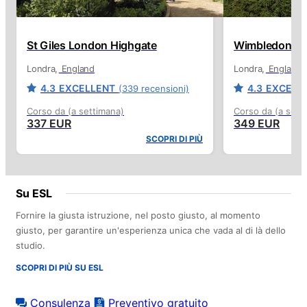
St Giles London Highgate
Wimbledon Sch
Londra
England
Londra
England
4.3
EXCELLENT
4.3
EXCELL
(339 recensioni)
Corso da (a settimana)
Corso da (a sett
337 EUR
349 EUR
SCOPRI DI PIÙ
Su ESL
Fornire la giusta istruzione, nel posto giusto, al momento
giusto, per garantire un'esperienza unica che vada al di là dello
studio.
SCOPRI DI PIÙ SU ESL
Consulenza
Preventivo gratuito