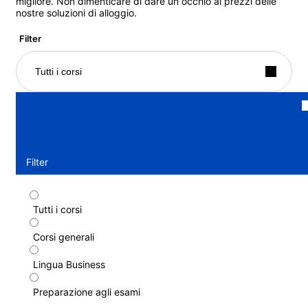
migliore. Non dimenticare di dare un occhio ai prezzi delle
nostre soluzioni di alloggio.
Filter
Tutti i corsi
Filter
Tutti i corsi
Corso standard
Corsi generali
Durata: 1 - 52 settimane
Livelli: Elementare (A1) a Avanzato (C1)
Lingua Business
1 settimana
a partire da
576 EUR
Preparazione agli esami