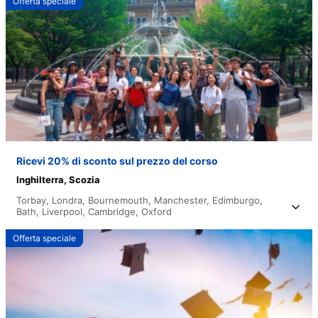
Offerta speciale
Ricevi 20% di sconto sul prezzo del corso
Inghilterra,
Scozia
Torbay,
Londra,
Bournemouth,
Manchester,
Edimburgo,
Bath,
Liverpool,
Cambridge,
Oxford
Offerta speciale