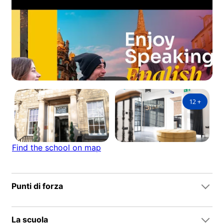
12
+
Find the school on map
Punti di forza
La scuola