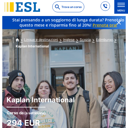
Skip
Trova un corso
to
MENU
main
Stai pensando a un soggiorno di lunga durata? Prenotalo
content
questo mese e risparmia fino al 20%!
Prenota ora!
Lingue e destinazioni
Inglese
Scozia
Edimburgo
Kaplan International
Kaplan International
Corso da
(a settimana)
294
EUR