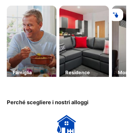
Famiglia
Residence
Monolo
ospitante
Arran House
privati
Hayma
18 ann
dispon
Perché scegliere i nostri alloggi
al 22.