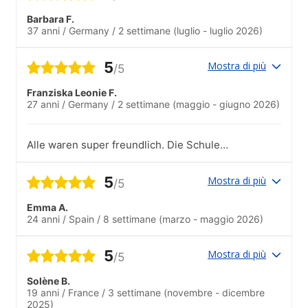
Barbara F.
37 anni
/
Germany
/
2 settimane
(luglio - luglio 2026)
5
Mostra di più
/5
Franziska Leonie F.
27 anni
/
Germany
/
2 settimane
(maggio - giugno 2026)
Alle waren super freundlich. Die Schule
war super erreichbar zu Fuß von meiner
Unterkunft oder auch mit dem Bus / der
5
Mostra di più
/5
Bahn. Ich fand es super, dass man mit
verschiedenen Schülern aus
Emma A.
unterschiedlichen Ländern Unterricht
24 anni
/
Spain
/
8 settimane
(marzo - maggio 2026)
hatte. So konnte man direkt die
unterschiedlichen Akzente etc. Lernen
und wurde auch gezwungen (im positiven
5
Mostra di più
/5
Sinne) englisch zu sprechen. So konnte
man das verlernte optimal umsetzen.
Solène B.
19 anni
/
France
/
3 settimane
(novembre - dicembre
2025)