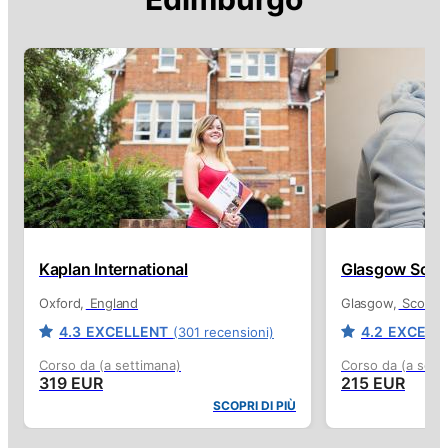
Kaplan International
Glasgow Schoo
Oxford
England
Glasgow
Scotlan
4.3
EXCELLENT
4.2
EXCELL
(301 recensioni)
Corso da (a settimana)
Corso da (a sett
319 EUR
215 EUR
SCOPRI DI PIÙ