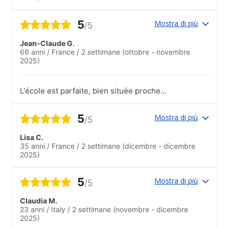
5
Mostra di più
/5
Jean-Claude G.
66 anni
/
France
/
2 settimane
(ottobre - novembre
2025)
L'école est parfaite, bien située proche
des transports, les locaux sont
confortables, j'ai apprécié la diversité des
5
Mostra di più
/5
nationalités en provenance du monde
entier ; un véritable enrichissement
Lisa C.
culturel pour chacun des élèves.
35 anni
/
France
/
2 settimane
(dicembre - dicembre
2025)
5
Mostra di più
/5
Claudia M.
23 anni
/
Italy
/
2 settimane
(novembre - dicembre
2025)