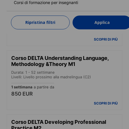
Corsi di formazione per insegnanti
Durata: 4 settimane
Livelli: Avanzato (C1) a Livello prossimo alla madrelingua
(C2)
Ripristina filtri
Applica
4 settimane
a partire da
1.650 EUR
SCOPRI DI PIÙ
Corso DELTA Understanding Language,
Methodology &Theory M1
Durata: 1 - 52 settimane
Livelli: Livello prossimo alla madrelingua (C2)
1 settimana
a partire da
850 EUR
SCOPRI DI PIÙ
Corso DELTA Developing Professional
Practice M2