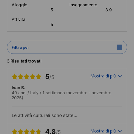
Alloggio
Insegnamento
5
3.9
Attività
5
Filtra per
3 Risultati trovati
5
Mostra di più
/5
Ivan B.
40 anni
/
Italy
/
1 settimana
(novembre - novembre
2025)
Le attività culturali sono state
coinvolgenti e mi hanno permesso di
apprendere la lingua al di là del corso.
4.8
Mostra di più
/5