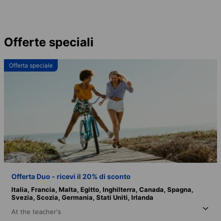
Offerte speciali
Offerta speciale
Offerta Duo - ricevi il 20% di sconto
Italia,
Francia,
Malta,
Egitto,
Inghilterra,
Canada,
Spagna,
Svezia,
Scozia,
Germania,
Stati Uniti,
Irlanda
At the teacher's