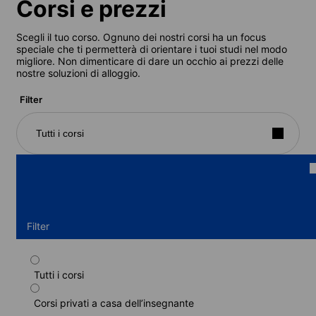
Corsi e prezzi
Scegli il tuo corso. Ognuno dei nostri corsi ha un focus
speciale che ti permetterà di orientare i tuoi studi nel modo
migliore. Non dimenticare di dare un occhio ai prezzi delle
nostre soluzioni di alloggio.
Filter
Tutti i corsi
Filter
Tutti i corsi
Corso privato, 15 lezioni/settimana
Corsi privati a casa dell’insegnante
Durata: 1 - 24 settimane