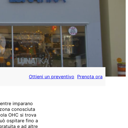
Ottieni un preventivo
Prenota ora
mentre imparano
a zona conosciuta
cuola OHC si trova
può ospitare fino a
ratuita e ad altre