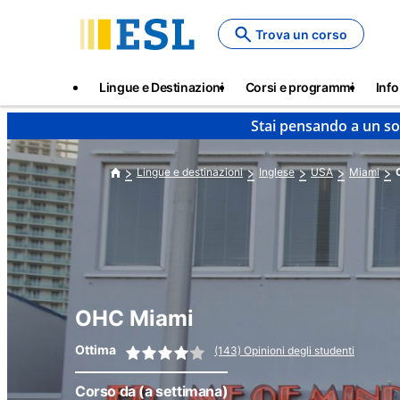
Skip
to
Trova un corso
main
content
Main
Lingue e Destinazioni
Corsi e programmi
Info
navigation
Stai pensando a un so
Lingue e destinazioni
Inglese
USA
Miami
OHC Miami
Ottima
(143) Opinioni degli studenti
Corso da
(a settimana)