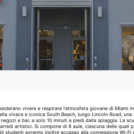
esiderano vivere e respirare l’atmosfera giovane di Miami 
e della vivace e iconica South Beach, lungo Lincoln Road, un
, negozi e bar, a solo 10 minuti a piedi dalla spiaggia. La s
 arredi artistici. Si compone di 8 aule, ciascuna delle quali 
Gli studenti avranno inoltre accesso alla connessione Wi-Fi g