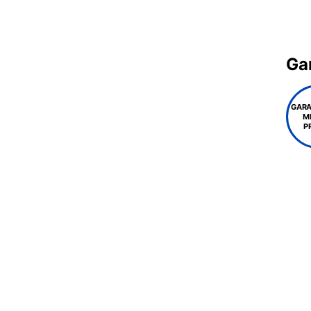
Gar
GARA
M
P