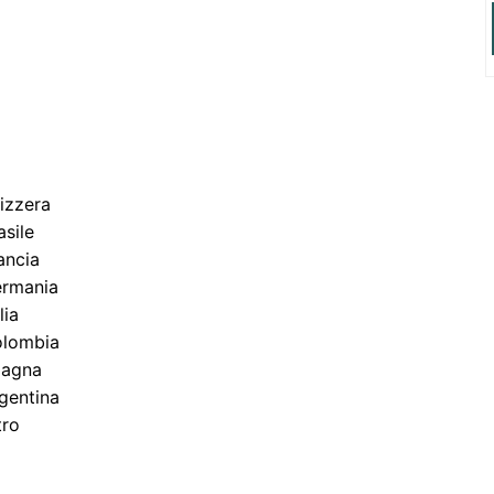
izzera
asile
ancia
rmania
lia
lombia
agna
gentina
tro