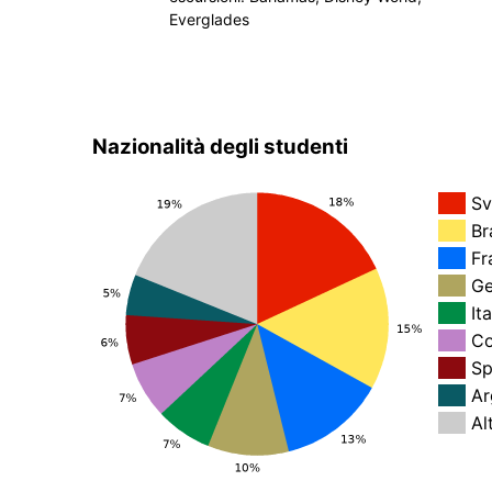
Everglades
Nazionalità degli studenti
Sv
Br
Fr
Ge
Ita
Co
Sp
Ar
Al