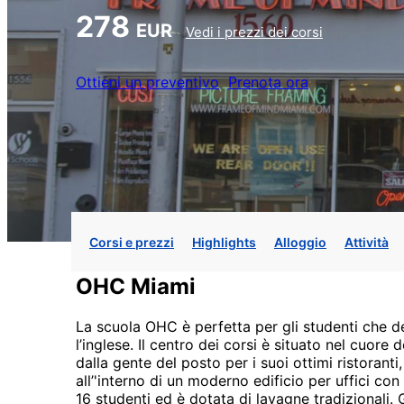
278
EUR
Vedi i prezzi dei corsi
Ottieni un preventivo
Prenota ora
Corsi e prezzi
Highlights
Alloggio
Attività
OHC Miami
La scuola OHC è perfetta per gli studenti che d
l’inglese. Il centro dei corsi è situato nel cuor
dalla gente del posto per i suoi ottimi ristoranti
all’'interno di un moderno edificio per uffici con
16 studenti ed è dotata di lavagne tradizionali. 