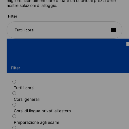
migliore. Non dimenticare di dare un occhio ai prezzi delle
nostre soluzioni di alloggio.
Filter
Tutti i corsi
Filter
Tutti i corsi
Corso standard
Corsi generali
Durata: 1 - 52 settimane
Livelli: Principiante a Avanzato (C1)
Corsi di lingua privati all’estero
1 settimana
a partire da
220 EUR
Preparazione agli esami