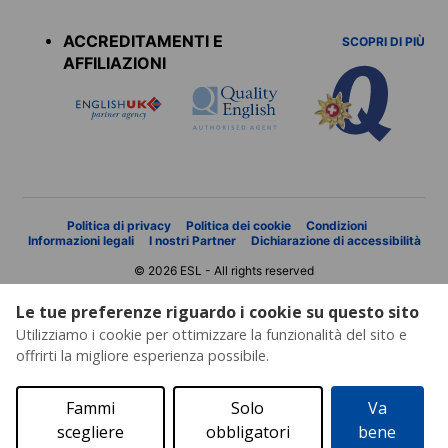
menu
ACCREDITAMENTI E
SCOPRI DI PIÙ
AFFILIAZIONI
Politica di privacy
Politica dei cookie
Condizioni
Informazioni legali
I nostri Partner
Dichiarazione di accessibilità
© 2026 ESL - All rights reserved
Le tue preferenze riguardo i cookie su questo sito
Utilizziamo i cookie per ottimizzare la funzionalità del sito e
offrirti la migliore esperienza possibile.
Fammi
Solo
Va
scegliere
obbligatori
bene