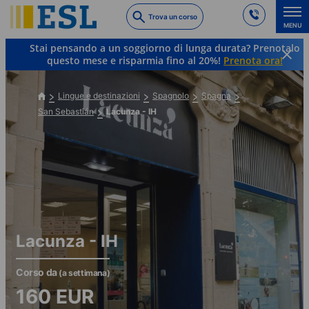
Skip
Trova un corso
to
MENU
main
Stai pensando a un soggiorno di lunga durata? Prenotalo
content
questo mese e risparmia fino al 20%!
Prenota ora!
Lingue e destinazioni
Spagnolo
Spagna
San Sebastián
Lacunza - IH
Lacunza - IH
Corso da
(a settimana)
160
EUR