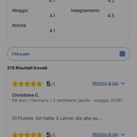
4.7
4.2
Alloggio
Insegnamento
4.1
4.5
Attività
4.1
Filtra per
215 Risultati trovati
5
Mostra di più
/5
Christiane C.
58 anni
/
Germany
/
2 settimane
(aprile - maggio 2026)
10 Punkte. Ich hatte 3 Lehrer die alle sehr
gut strukturiert, abwechslungsreich und
verständlich Unterricht gegeben haben
5
Mostra di più
/5
mit vielen Situationen zu interessanten