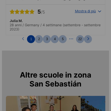
5
Mostra di più
/5
Julia M.
28 anni
/
Germany
/
4 settimane
(settembre - settembre
2023)
...
1
2
3
4
5
22
Altre scuole in zona
San Sebastián