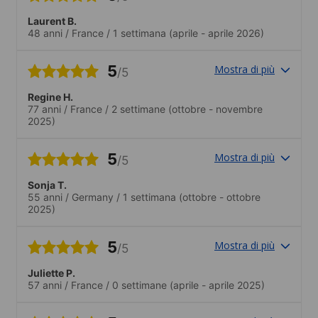
Gesprächen. Das Klima in der Schule war
Laurent B.
freundlich und entspannt.
48 anni
/
France
/
1 settimana
(aprile - aprile 2026)
5
Mostra di più
/5
Regine H.
77 anni
/
France
/
2 settimane
(ottobre - novembre
2025)
5
Mostra di più
/5
Sonja T.
55 anni
/
Germany
/
1 settimana
(ottobre - ottobre
2025)
5
Mostra di più
/5
Juliette P.
57 anni
/
France
/
0 settimane
(aprile - aprile 2025)