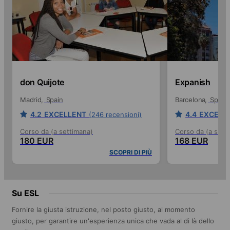
don Quijote
Expanish
Madrid
Spain
Barcelona
Spain
4.2
EXCELLENT
4.4
EXCELL
(246 recensioni)
Corso da (a settimana)
Corso da (a sett
180 EUR
168 EUR
SCOPRI DI PIÙ
Su ESL
Fornire la giusta istruzione, nel posto giusto, al momento
giusto, per garantire un'esperienza unica che vada al di là dello