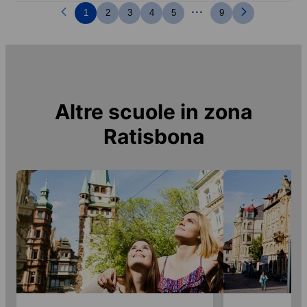
...
1
2
3
4
5
9
Altre scuole in zona
Ratisbona