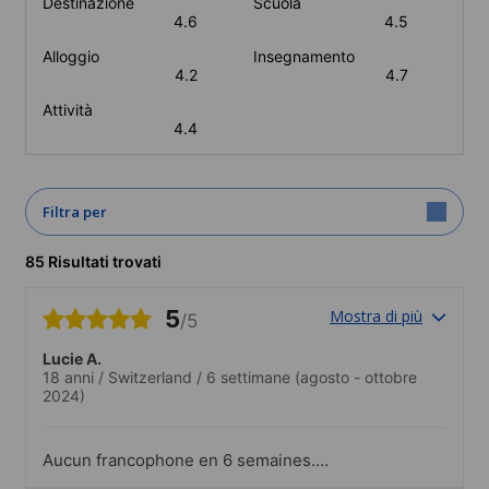
Destinazione
Scuola
4.6
4.5
Alloggio
Insegnamento
4.2
4.7
Attività
4.4
Filtra per
85 Risultati trovati
5
Mostra di più
/5
Lucie A.
18 anni
/
Switzerland
/
6 settimane
(agosto - ottobre
2024)
Aucun francophone en 6 semaines.
C'était pas toujours facile mais cela m'a