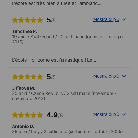
L'école est très bien située et l'ambiance
est très conviviale. J'ai été
chaleureusement accueillie à mon arrivée
5
Mostra di più
/5
et très bien orientée dans un cours
adapté à mes besoins.J'ai énormément
Timothée P.
apprécié être entourée de personnes
19 anni
/
Switzerland
/
20 settimane
(gennaio - maggio
provenant d'horizons différents et
2016)
découvrir leurs cultures et traditions.
L'école Horizonte est fantastique ! Le
personnel est très accueillant et on
retrouve une mixité de nationalité très
5
Mostra di più
/5
étonnante !Je ne peux que la
recommander, en plus d'être située au
Jiříková M.
centre ville, cette école est parfaite pour
35 anni
/
Czech Republic
/
2 settimane
(novembre -
apprendre la langue de Goethe.
novembre 2013)
4.9
Mostra di più
/5
Antonio D.
35 anni
/
Italy
/
2 settimane
(settembre - ottobre 2025)