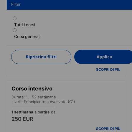
Filter
Tutti i corsi
Corso standard
Corsi generali
Durata: 1 - 52 settimane
Livelli: Principiante a Avanzato (C1)
1 settimana
a partire da
Ripristina filtri
Applica
210 EUR
SCOPRI DI PIÙ
Corso intensivo
Durata: 1 - 52 settimane
Livelli: Principiante a Avanzato (C1)
1 settimana
a partire da
250 EUR
SCOPRI DI PIÙ