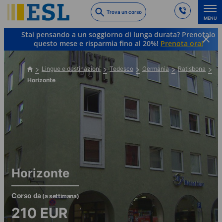
Skip
Trova un corso
to
MENU
main
Stai pensando a un soggiorno di lunga durata? Prenotalo
content
questo mese e risparmia fino al 20%!
Prenota ora!
Lingue e destinazioni
Tedesco
Germania
Ratisbona
Horizonte
Horizonte
Corso da
(a settimana)
210
EUR