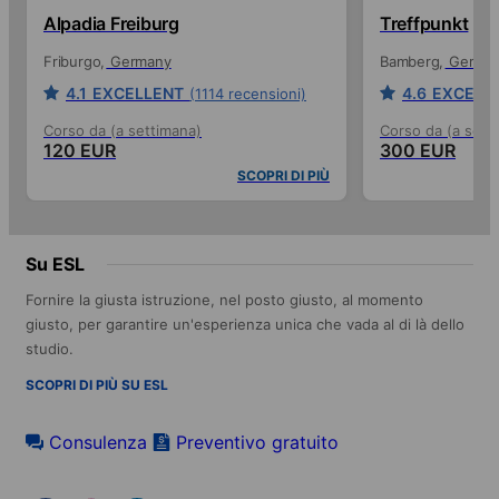
Alpadia Freiburg
Treffpunkt
Friburgo
Germany
Bamberg
Germa
4.1
EXCELLENT
4.6
EXCELL
(1114 recensioni)
Corso da (a settimana)
Corso da (a sett
120 EUR
300 EUR
SCOPRI DI PIÙ
Su ESL
Fornire la giusta istruzione, nel posto giusto, al momento
giusto, per garantire un'esperienza unica che vada al di là dello
studio.
SCOPRI DI PIÙ SU ESL
Consulenza
Preventivo gratuito