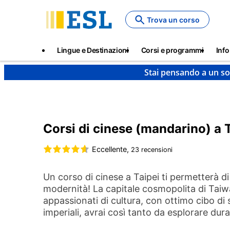
Skip
to
Trova un corso
main
content
Main
Lingue e Destinazioni
Corsi e programmi
Info
navigation
Stai pensando a un so
Lingue e destinazioni
Cinese
Taiwan
Taipei
Corsi di cinese (mandarino) a 
Eccellente,
23 recensioni
Un corso di cinese a Taipei ti permetterà di 
modernità! La capitale cosmopolita di Taiwa
appassionati di cultura, con ottimo cibo di s
imperiali, avrai così tanto da esplorare duran