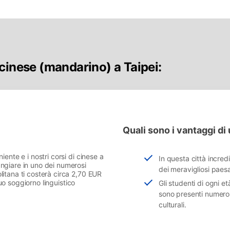
cinese (mandarino) a Taipei:
Quali sono i vantaggi di
ente e i nostri corsi di cinese a
In questa città incred
ngiare in uno dei numerosi
dei meravigliosi paesa
itana ti costerà circa 2,70 EUR
uo soggiorno linguistico
Gli studenti di ogni et
sono presenti numeros
culturali.