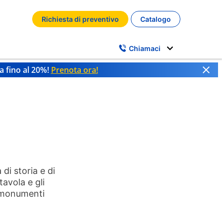
Richiesta di preventivo
Catalogo
Chiamaci
a fino al 20%!
Prenota ora!
di storia e di
avola e gli
ai monumenti