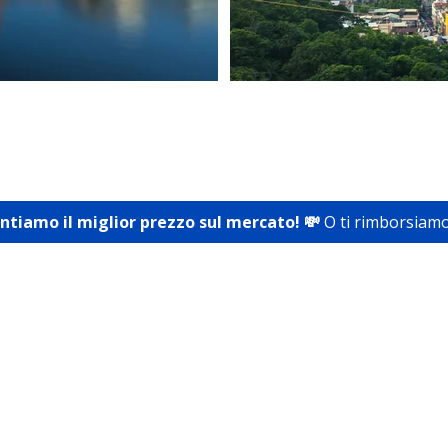
antiamo il miglior prezzo sul mercato! 💸
O ti rimborsiamo