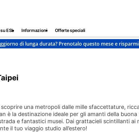
 su ESL
Informazioni
Offerte speciali
ggiorno di lunga durata? Prenotalo questo mese e risparmi
Taipei
scoprire una metropoli dalle mille sfaccettature, ricca 
n è la destinazione ideale per gli amanti della buona t
trada e fantastici musei. Dai grattacieli scintillanti 
te il tuo viaggio studio all’estero!