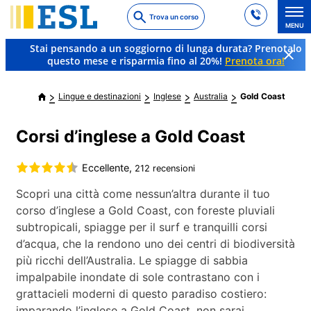
Skip
Trova un corso
to
MENU
main
Stai pensando a un soggiorno di lunga durata? Prenotalo
content
questo mese e risparmia fino al 20%!
Prenota ora!
Lingue e destinazioni
Inglese
Australia
Gold Coast
Corsi d’inglese a Gold Coast
Eccellente,
212 recensioni
Scopri una città come nessun’altra durante il tuo
corso d’inglese a Gold Coast, con foreste pluviali
subtropicali, spiagge per il surf e tranquilli corsi
d’acqua, che la rendono uno dei centri di biodiversità
più ricchi dell’Australia. Le spiagge di sabbia
impalpabile inondate di sole contrastano con i
grattacieli moderni di questo paradiso costiero:
imparando l’inglese a Gold Coast, non sarai