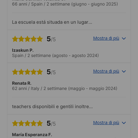
66 anni
/
Spain
/
2 settimane
(giugno - giugno 2025)
La escuela está situada en un lugar
encantador. El equipo docente es muy
bueno porque tiene mucha experiencia.
5
Mostra di più
/5
El equipo gestor de la escuela lleva muy
bien los temas de asistencia al estudiante
Izaskun P.
en su alojamiento. MUY BIEN TODO.La
Spain
/
2 settimane
(agosto - agosto 2024)
parte mas interesante de la estancia en
Chester fueron las actividades que nos
permitieron asomarnos a conocer un
5
Mostra di più
/5
poco la vida inglesa y/o galesa.
Maravillosas excursiones. GENIAL
Renata R.
62 anni
/
Italy
/
2 settimane
(maggio - maggio 2024)
teachers disponibili e gentili inoltre
escursioni ben organizzate.molto
disponibili ed attenti
5
Mostra di più
/5
María Esperanza F.