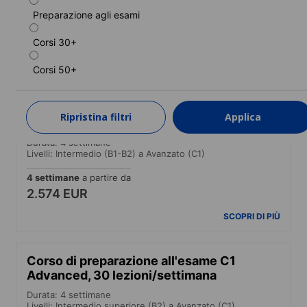
Livelli: Elementare (A1) a Avanzato (C1)
Preparazione agli esami
2 settimane
a partire da
771 EUR
Corsi 30+
SCOPRI DI PIÙ
Corsi 50+
Corso di preparazione all'esame B2 First,
Ripristina filtri
Applica
30 lezioni/settimana
Durata: 4 settimane
Livelli: Intermedio (B1-B2) a Avanzato (C1)
4 settimane
a partire da
2.574 EUR
SCOPRI DI PIÙ
Corso di preparazione all'esame C1
Advanced, 30 lezioni/settimana
Durata: 4 settimane
Livelli: Intermedio superiore (B2) a Avanzato (C1)