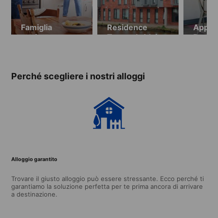
Famiglia
Residence
Appar
ospitante
Towpath (dai 18
Roomz
anni, minimo 2
(dai 1
settimane)
Perché scegliere i nostri alloggi
Alloggio garantito
Trovare il giusto alloggio può essere stressante. Ecco perché ti
garantiamo la soluzione perfetta per te prima ancora di arrivare
a destinazione.