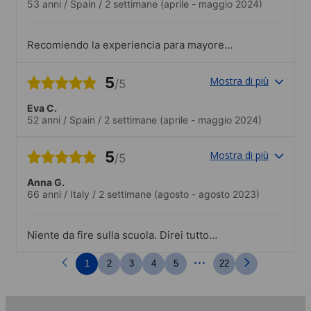
53 anni
/
Spain
/
2 settimane
(aprile - maggio 2024)
Recomiendo la experiencia para mayores
de 50 años. La escuela se adapta a tus
necesidades y está preparada para
5
Mostra di più
/5
impartir los cursos y las actividades a tu
nivel..Muy buena oferta de
Eva C.
entretenimiento. Básico para una
52 anni
/
Spain
/
2 settimane
(aprile - maggio 2024)
estancia mitad curso mitad actividades
sociales con la que aprendes mucho.
5
Mostra di più
/5
Anna G.
66 anni
/
Italy
/
2 settimane
(agosto - agosto 2023)
Niente da fire sulla scuola. Direi tutto
positivo, sia come stabile (pulito e tenuto
...
bene) che come professori, molto
1
2
3
4
5
22
disponibili in ogni momento