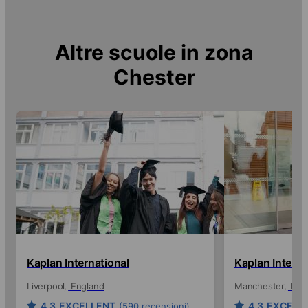
Altre scuole in zona
Chester
Kaplan International
Kaplan Interna
Liverpool
England
Manchester
Eng
4.3
EXCELLENT
4.3
EXCELL
(590 recensioni)