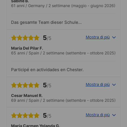
Sabine B.
61 anni
/
Germany
/
2 settimane
(maggio - giugno 2026)
Das gesamte Team dieser Schule
bekommt von mir 6 Sterne von 5
möglichen..Alle Exkursionen waren
5
Mostra di più
/5
hervorragend organisiert und hatten viel
Spaß gemacht.
María Del Pilar F.
65 anni
/
Spain
/
2 settimane
(settembre - ottobre 2025)
Participé en actividades en Chester.
5
Mostra di più
/5
Cesar Manuel R.
69 anni
/
Spain
/
2 settimane
(settembre - ottobre 2025)
5
Mostra di più
/5
María Carmen Yolanda G.