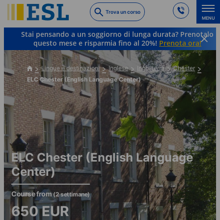
Skip
Trova un corso
to
MENU
main
Stai pensando a un soggiorno di lunga durata? Prenotalo
content
questo mese e risparmia fino al 20%!
Prenota ora!
Lingue e destinazioni
Inglese
Inghilterra
Chester
ELC Chester (English Language Center)
ELC Chester (English Language
Center)
Course from
(2 settimane)
650
EUR