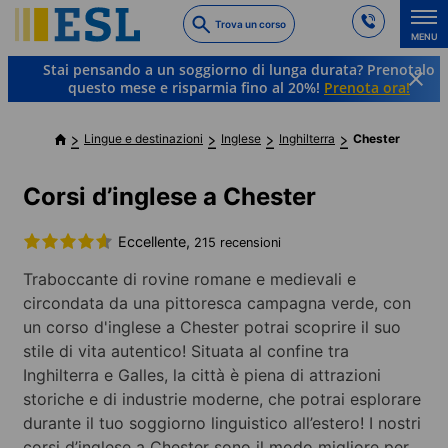
Skip
Trova un corso
to
MENU
main
Stai pensando a un soggiorno di lunga durata? Prenotalo
content
questo mese e risparmia fino al 20%!
Prenota ora!
Lingue e destinazioni
Inglese
Inghilterra
Chester
Corsi d’inglese a Chester
Eccellente,
215 recensioni
Traboccante di rovine romane e medievali e
circondata da una pittoresca campagna verde, con
un corso d'inglese a Chester potrai scoprire il suo
stile di vita autentico! Situata al confine tra
Inghilterra e Galles, la città è piena di attrazioni
storiche e di industrie moderne, che potrai esplorare
durante il tuo soggiorno linguistico all’estero! I nostri
corsi d’inglese a Chester sono il modo migliore per