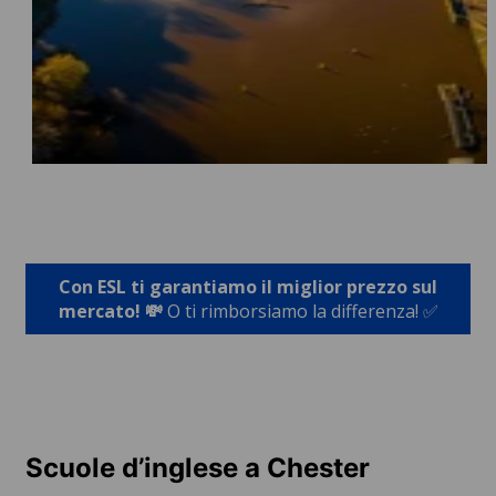
Con ESL ti garantiamo il miglior prezzo sul
mercato! 💸
O ti rimborsiamo la differenza! ✅
Scuole d’inglese a Chester