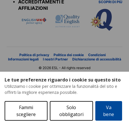
ACCREDITAMENTI E
SCOPRI DI PIÙ
AFFILIAZIONI
Politica di privacy
Politica dei cookie
Condizioni
Informazioni legali
I nostri Partner
Dichiarazione di accessibilità
© 2026 ESL - All rights reserved
Le tue preferenze riguardo i cookie su questo sito
Utilizziamo i cookie per ottimizzare la funzionalità del sito e
offrirti la migliore esperienza possibile.
Fammi
Solo
Va
scegliere
obbligatori
bene
Richiesta di preventivo
Catalogo