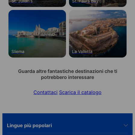
St. Julian's
St. Paul’s Bay
Sliema
La Valletta
Guarda altre fantastiche destinazioni che ti
potrebbero interessare
Contattaci
Scarica il catalogo
Lingue più popolari