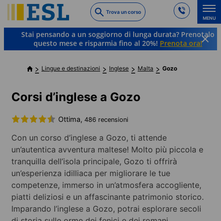
Skip
Trova un corso
to
MENU
main
Stai pensando a un soggiorno di lunga durata? Prenotalo
content
questo mese e risparmia fino al 20%!
Prenota ora!
Lingue e destinazioni
Inglese
Malta
Gozo
Corsi d’inglese a Gozo
Ottima,
486 recensioni
Con un corso d’inglese a Gozo, ti attende
un’autentica avventura maltese! Molto più piccola e
tranquilla dell’isola principale, Gozo ti offrirà
un’esperienza idilliaca per migliorare le tue
competenze, immerso in un’atmosfera accogliente,
piatti deliziosi e un affascinante patrimonio storico.
Imparando l’inglese a Gozo, potrai esplorare secoli
di storia sulle orme dei fenici e dei romani,