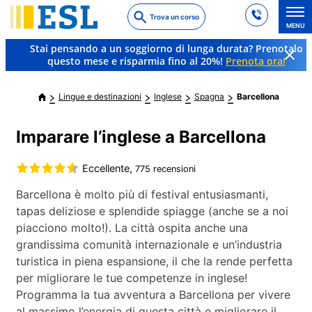
Skip
Trova un corso
to
MENU
main
Stai pensando a un soggiorno di lunga durata? Prenotalo
content
questo mese e risparmia fino al 20%!
Prenota ora!
Lingue e destinazioni
Inglese
Spagna
Barcellona
Imparare l’inglese a Barcellona
Eccellente,
775 recensioni
Barcellona è molto più di festival entusiasmanti,
tapas deliziose e splendide spiagge (anche se a noi
piacciono molto!). La città ospita anche una
grandissima comunità internazionale e un’industria
turistica in piena espansione, il che la rende perfetta
per migliorare le tue competenze in inglese!
Programma la tua avventura a Barcellona per vivere
al massimo l’energia di questa città e migliorare il