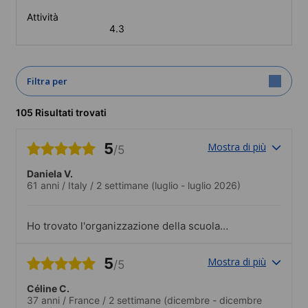
Attività
4.3
Filtra per
105 Risultati trovati
5
Mostra di più
/5
Daniela V.
61 anni
/
Italy
/
2 settimane
(luglio - luglio 2026)
Ho trovato l'organizzazione della scuola
molto valida. Insegnanti professionali e
coinvolgenti, attività extra classe molto
5
Mostra di più
/5
valide, tutto estremamente piacevole e
positivo
Céline C.
37 anni
/
France
/
2 settimane
(dicembre - dicembre