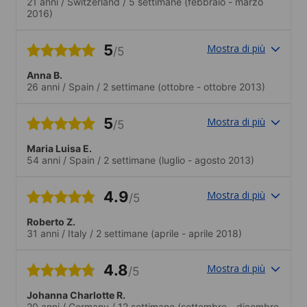
21 anni
/
Switzerland
/
5 settimane
(febbraio - marzo
2016)
5
Mostra di più
/5
Anna B.
26 anni
/
Spain
/
2 settimane
(ottobre - ottobre 2013)
5
Mostra di più
/5
Maria Luisa E.
54 anni
/
Spain
/
2 settimane
(luglio - agosto 2013)
4.9
Mostra di più
/5
Roberto Z.
31 anni
/
Italy
/
2 settimane
(aprile - aprile 2018)
4.8
Mostra di più
/5
Johanna Charlotte R.
20 anni
/
Germany
/
12 settimane
(settembre - dicembre