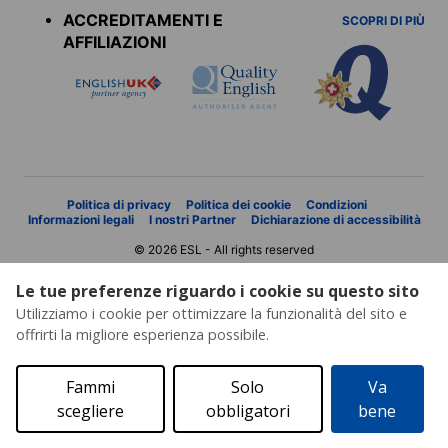
ACCREDITAMENTI E
SCOPRI DI PIÙ
AFFILIAZIONI
Politica di privacy
Politica dei cookie
Condizioni
Informazioni legali
I nostri Partner
Dichiarazione di accessibilità
© 2026 ESL - All rights reserved
Le tue preferenze riguardo i cookie su questo sito
Utilizziamo i cookie per ottimizzare la funzionalità del sito e
offrirti la migliore esperienza possibile.
Fammi
Solo
Va
scegliere
obbligatori
bene
Richiesta di preventivo
Catalogo