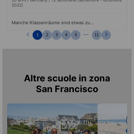
2022)
Manche Klassenräume sind etwas zu
klein, aber das stellt keine großen
...
probleme dar.top!
1
2
3
4
5
11
Altre scuole in zona
San Francisco