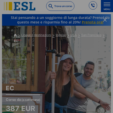
Skip
Trova un corso
to
MENU
main
Stai pensando a un soggiorno di lunga durata? Prenotalo
content
questo mese e risparmia fino al 20%!
Prenota ora!
Lingue e destinazioni
Inglese
USA
San Francisco
EC
EC
Corso da
(a settimana)
387
EUR