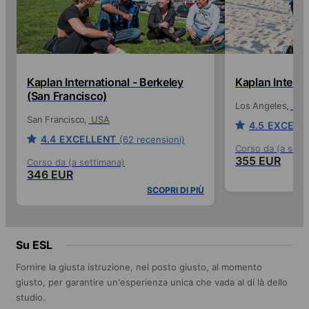
Kaplan International - Berkeley
Kaplan Intern
(San Francisco)
Los Angeles
US
San Francisco
USA
4.5
EXCELL
4.4
EXCELLENT
(62 recensioni)
Corso da (a sett
355 EUR
Corso da (a settimana)
346 EUR
SCOPRI DI PIÙ
Su ESL
Fornire la giusta istruzione, nel posto giusto, al momento
giusto, per garantire un'esperienza unica che vada al di là dello
studio.