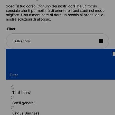
Scegli il tuo corso. Ognuno dei nostri corsi ha un focus
speciale che ti permetterà di orientare i tuoi studi nel modo
migliore. Non dimenticare di dare un occhio ai prezzi delle
nostre soluzioni di alloggio.
Filter
Tutti i corsi
Filter
Tutti i corsi
Corso standard
Corsi generali
Durata: 1 - 12 settimane
Livelli: Principiante a Avanzato (C1)
Lingua Business