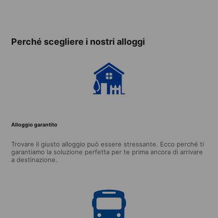
ospitante
standard The
comfo
Kenmore (dai
Colum
18 anni, minimo
18+) -
2 settimane)
soggi
Perché scegliere i nostri alloggi
minim
setti
Alloggio garantito
Trovare il giusto alloggio può essere stressante. Ecco perché ti
garantiamo la soluzione perfetta per te prima ancora di arrivare
a destinazione.