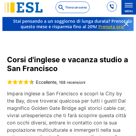
Skip
Trova un corso
to
MENU
main
Stai pensando a un soggiorno di lunga durata? Prenotalo
content
questo mese e risparmia fino al 20%!
Prenota ora!
Lingue e destinazioni
Inglese
USA
San Francisco
Corsi d'inglese e vacanza studio a
San Francisco
Eccellente,
168 recensioni
Impara inglese a San Francisco e scopri la City by
the Bay, dove troverai qualcosa per tutti i gusti! Dal
magnifico Golden Gate Bridge agli storici cable car,
vivrai un’esperienza che ti farà scoprire questa città
con occhi diversi, entrare in contatto con la sua
popolazione multiculturale e immergerti nella sua