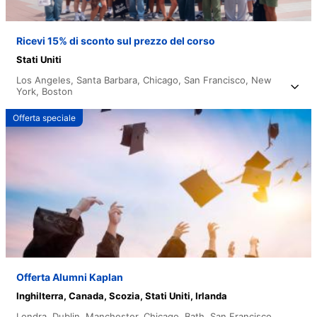
Ricevi 15% di sconto sul prezzo del corso
Stati Uniti
Los Angeles,
Santa Barbara,
Chicago,
San Francisco,
New
York,
Boston
Offerta speciale
Offerta Alumni Kaplan
Inghilterra,
Canada,
Scozia,
Stati Uniti,
Irlanda
Londra,
Dublin,
Manchester,
Chicago,
Bath,
San Francisco,