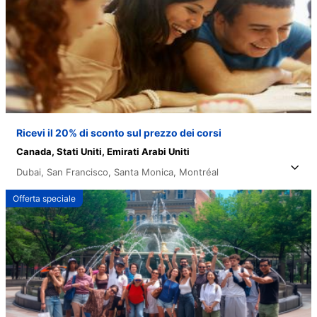
Ricevi il 20% di sconto sul prezzo dei corsi
Canada,
Stati Uniti,
Emirati Arabi Uniti
Dubai,
San Francisco,
Santa Monica,
Montréal
Offerta speciale