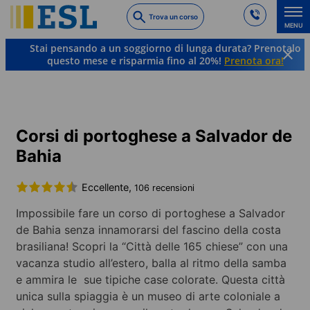
Skip
Trova un corso
to
MENU
main
Stai pensando a un soggiorno di lunga durata? Prenotalo
content
questo mese e risparmia fino al 20%!
Prenota ora!
Lingue e destinazioni
Portoghese
Brasile
Salvador de Bahía
Corsi di portoghese a Salvador de
Bahia
Eccellente,
106 recensioni
Impossibile fare un corso di portoghese a Salvador
de Bahia senza innamorarsi del fascino della costa
brasiliana! Scopri la “Città delle 165 chiese” con una
vacanza studio all’estero, balla al ritmo della samba
e ammira le sue tipiche case colorate. Questa città
unica sulla spiaggia è un museo di arte coloniale a