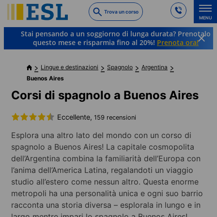
Skip
Trova un corso
to
MENU
main
Stai pensando a un soggiorno di lunga durata? Prenotalo
content
questo mese e risparmia fino al 20%!
Prenota ora!
Lingue e destinazioni
Spagnolo
Argentina
Buenos Aires
Corsi di spagnolo a Buenos Aires
Eccellente,
159 recensioni
Esplora una altro lato del mondo con un corso di
spagnolo a Buenos Aires! La capitale cosmopolita
dell’Argentina combina la familiarità dell’Europa con
l’anima dell’America Latina, regalandoti un viaggio
studio all’estero come nessun altro. Questa enorme
metropoli ha una personalità unica e ogni suo barrio
racconta una storia diversa – esplorala in lungo e in
largo mentre impari lo spagnolo a Buenos Aires!