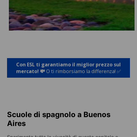
Con ESL ti garantiamo il miglior prezzo sul
mercato! 💸
O ti rimborsiamo la differenza! ✅
Scuole di spagnolo a Buenos
Aires
Sperimenta tutta la vivacità di questa capitale e