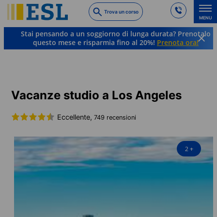
Skip
Trova un corso
to
MENU
main
Stai pensando a un soggiorno di lunga durata? Prenotalo
content
questo mese e risparmia fino al 20%!
Prenota ora!
Lingue e Destinazioni
Inglese
USA
Vacanze studio a Los Angeles
Vacanze studio a Los Angeles
Eccellente,
749 recensioni
2
+