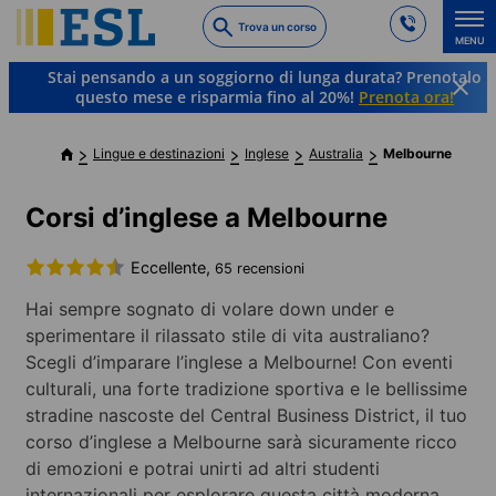
Skip
Trova un corso
to
MENU
main
Stai pensando a un soggiorno di lunga durata? Prenotalo
content
questo mese e risparmia fino al 20%!
Prenota ora!
Lingue e destinazioni
Inglese
Australia
Melbourne
Corsi d’inglese a Melbourne
Eccellente,
65 recensioni
Hai sempre sognato di volare down under e
sperimentare il rilassato stile di vita australiano?
Scegli d’imparare l’inglese a Melbourne! Con eventi
culturali, una forte tradizione sportiva e le bellissime
stradine nascoste del Central Business District, il tuo
corso d’inglese a Melbourne sarà sicuramente ricco
di emozioni e potrai unirti ad altri studenti
internazionali per esplorare questa città moderna.