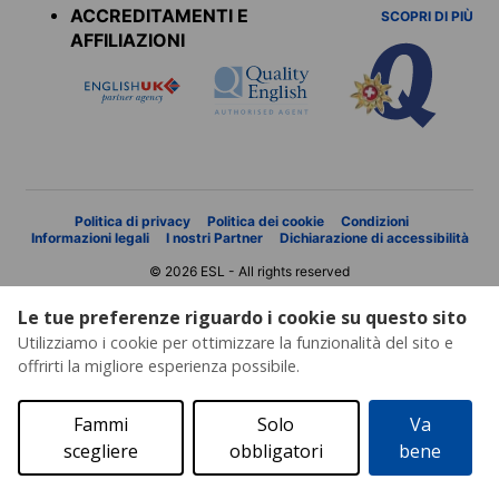
ACCREDITAMENTI E
SCOPRI DI PIÙ
AFFILIAZIONI
Politica di privacy
Politica dei cookie
Condizioni
Informazioni legali
I nostri Partner
Dichiarazione di accessibilità
© 2026 ESL - All rights reserved
Le tue preferenze riguardo i cookie su questo sito
Utilizziamo i cookie per ottimizzare la funzionalità del sito e
offrirti la migliore esperienza possibile.
Fammi
Solo
Va
scegliere
obbligatori
bene
Richiesta di preventivo
Catalogo