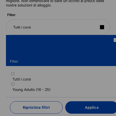
migliore. Non dimenticare di dare un occhio ai prezzi delle
nostre soluzioni di alloggio.
Filter
Tutti i corsi
Filter
Tutti i corsi
Inglese PIÙ Scoperta di Londra
Young Adults (16 - 25)
Durata: 1 - 4 settimane
Livelli: Principiante a Avanzato (C1)
1 settimana
a partire da
Ripristina filtri
Applica
1.637 EUR