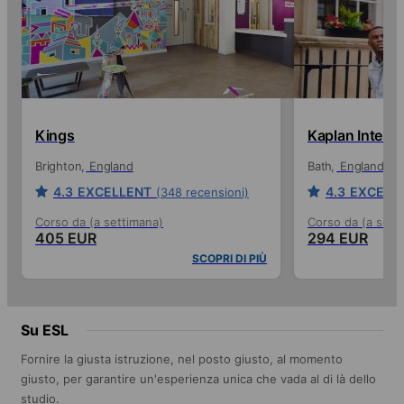
Kings
Kaplan Interna
Brighton
England
Bath
England
4.3
EXCELLENT
4.3
EXCELL
(348 recensioni)
Corso da (a settimana)
Corso da (a sett
405 EUR
294 EUR
SCOPRI DI PIÙ
Su ESL
Fornire la giusta istruzione, nel posto giusto, al momento
giusto, per garantire un'esperienza unica che vada al di là dello
studio.