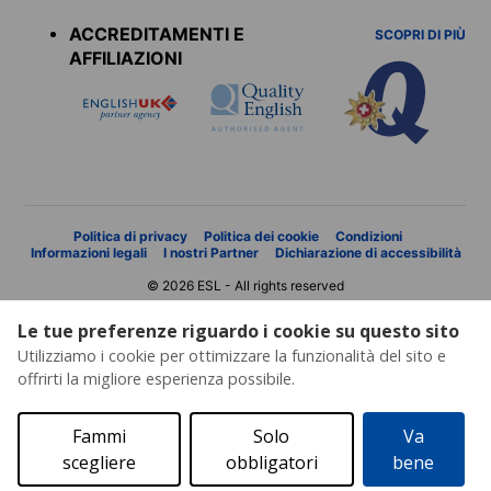
menu
ACCREDITAMENTI E
SCOPRI DI PIÙ
AFFILIAZIONI
Politica di privacy
Politica dei cookie
Condizioni
Informazioni legali
I nostri Partner
Dichiarazione di accessibilità
© 2026 ESL - All rights reserved
Le tue preferenze riguardo i cookie su questo sito
Utilizziamo i cookie per ottimizzare la funzionalità del sito e
offrirti la migliore esperienza possibile.
Fammi
Solo
Va
scegliere
obbligatori
bene