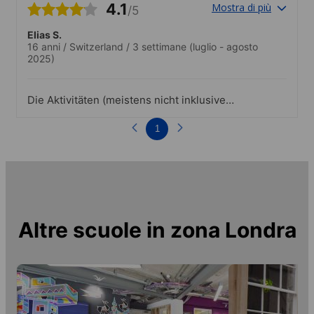
4.1
Mostra di più
/5
Elias S.
16 anni
/
Switzerland
/
3 settimane
(luglio - agosto
2025)
Die Aktivitäten (meistens nicht inklusive)
waren alle wunderbar. In Begleitung von
netten Lehrern konnte man diese schöne
1
Stadt entdecken.
Altre scuole in zona
Londra