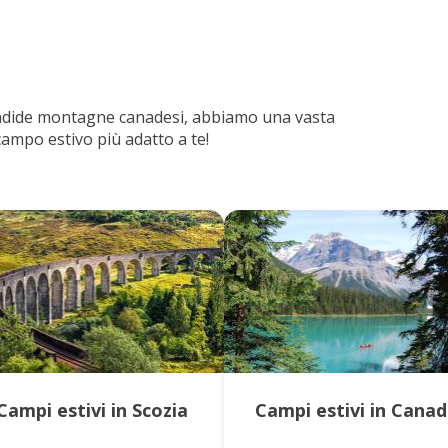
lendide montagne canadesi, abbiamo una vasta
campo estivo più adatto a te!
Campi estivi in Scozia
Campi estivi in Cana