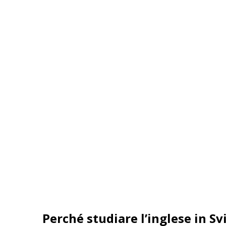
Engelberg
Da 1.980 EUR a settimana
Perché studiare l’inglese in Sv