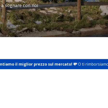
ia a sognare con noi
antiamo il miglior prezzo sul mercato! 💸
O ti rimborsiamo