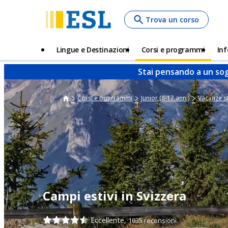
Skip
Trova un corso
to
main
content
Main
Lingue e Destinazioni
Corsi e programmi
Inf
navigation
Stai pensando a un sog
Corsi e programmi
Junior (8-17 anni)
Vacanze s
Campi estivi in Svizzera
Eccellente,
1035 recensioni