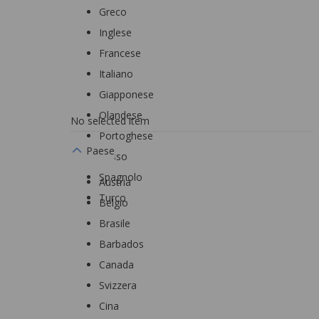
Greco
Inglese
Francese
Italiano
Giapponese
Olandese
No selected item
Portoghese
Paese
Russo
Spagnolo
Austria
Turco
Belgio
Brasile
Barbados
Canada
Svizzera
Cina