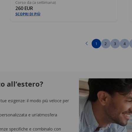
Corso da (a settimana)
260 EUR
SCOPRI DI PIÙ
1
2
3
4
o all’estero?
 tue esigenze: il modo più veloce per
a personalizzata e un’atmosfera
igenze specifiche e combinalo con