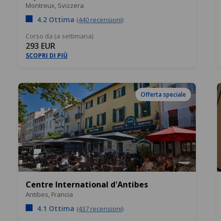
Montreux,
Svizzera
4.2 Ottima
(440 recensioni)
Corso da (a settimana)
293 EUR
SCOPRI DI PIÙ
Offerta speciale
Centre International d'Antibes
Antibes,
Francia
4.1 Ottima
(437 recensioni)