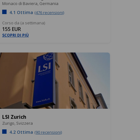
Monaco di Baviera,
Germania
4.1 Ottima
(476 recensioni)
Corso da (a settimana)
155 EUR
SCOPRI DI PIÙ
LSI Zurich
Zurigo,
Svizzera
4.2 Ottima
(90 recensioni)