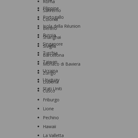
Roma
Filippine
Sanremo
Portogallo
Colonia
Isola della Réunion
Berlino
Russia
Shanghai
Singapore
Siviglia
Turchia
Barcellona
Taiwan
Monaco di Baviera
Ucraina
Zurigo
Uruguay
Lisbona
Stati Uniti
Cusco
Friburgo
Lione
Pechino
Hawaii
La Valletta