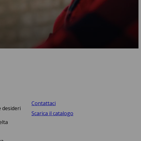
Contattaci
 desideri
Scarica il catalogo
elta
ua