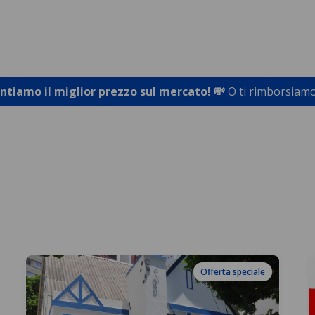
antiamo il miglior prezzo sul mercato! 💸
O ti rimborsiamo
Offerta speciale