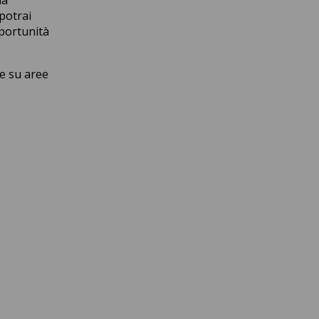
 potrai
pportunità
re su aree