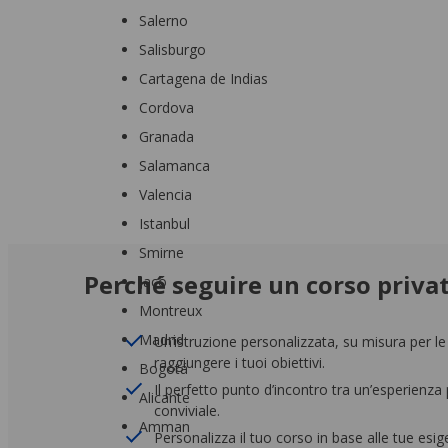
Salerno
Salisburgo
Cartagena de Indias
Cordova
Granada
Salamanca
Valencia
Istanbul
Smirne
Perché seguire un corso privat
Jacó
Montreux
Madrid
Un’istruzione personalizzata, su misura per le
raggiungere i tuoi obiettivi.
Bogotá
Il perfetto punto d’incontro tra un’esperienz
Alicante
conviviale.
Amman
Personalizza il tuo corso in base alle tue es