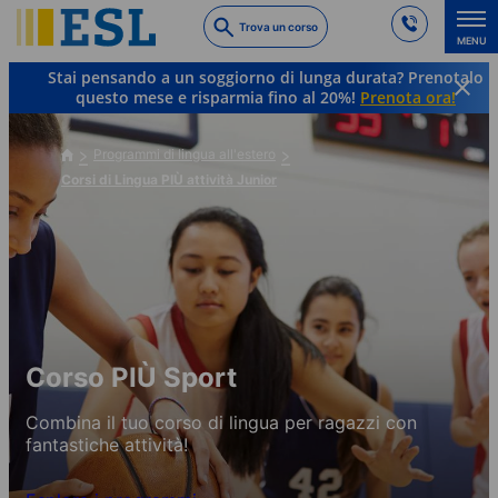
Skip
Trova un corso
to
MENU
main
Stai pensando a un soggiorno di lunga durata? Prenotalo
content
questo mese e risparmia fino al 20%!
Prenota ora!
Programmi di lingua all'estero
Corsi di Lingua PIÙ attività Junior
Corso PIÙ Sport
Combina il tuo corso di lingua per ragazzi con
fantastiche attività!