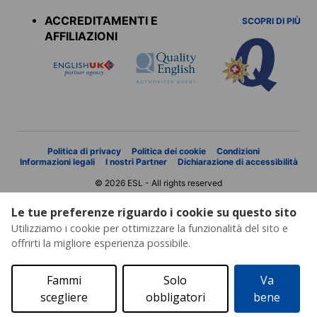
menu
ACCREDITAMENTI E
SCOPRI DI PIÙ
AFFILIAZIONI
Politica di privacy
Politica dei cookie
Condizioni
Informazioni legali
I nostri Partner
Dichiarazione di accessibilità
© 2026 ESL - All rights reserved
Le tue preferenze riguardo i cookie su questo sito
Utilizziamo i cookie per ottimizzare la funzionalità del sito e
offrirti la migliore esperienza possibile.
Fammi
Solo
Va
scegliere
obbligatori
bene