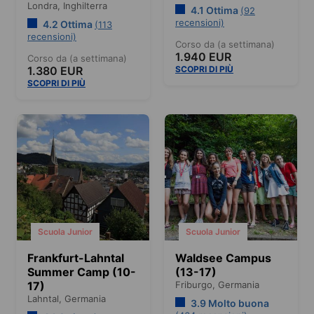
Londra,
Inghilterra
4.1 Ottima
(92
recensioni)
4.2 Ottima
(113
recensioni)
Corso da (a settimana)
1.940 EUR
Corso da (a settimana)
1.380 EUR
SCOPRI DI PIÙ
SCOPRI DI PIÙ
Scuola Junior
Scuola Junior
Frankfurt-Lahntal
Waldsee Campus
Summer Camp (10-
(13-17)
17)
Friburgo,
Germania
Lahntal,
Germania
3.9 Molto buona