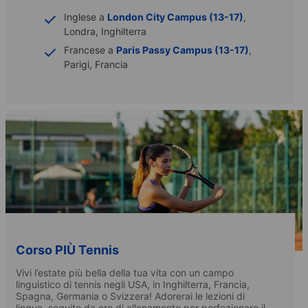
Inglese a
London City Campus (13-17)
,
Londra, Inghilterra
Francese a
Paris Passy Campus (13-17)
,
Parigi, Francia
Corso PIÙ Tennis
Vivi l’estate più bella della tua vita con un campo
linguistico di tennis negli USA, in Inghilterra, Francia,
Spagna, Germania o Svizzera! Adorerai le lezioni di
lingua, seguite da ore di allenamento per perfezionare il