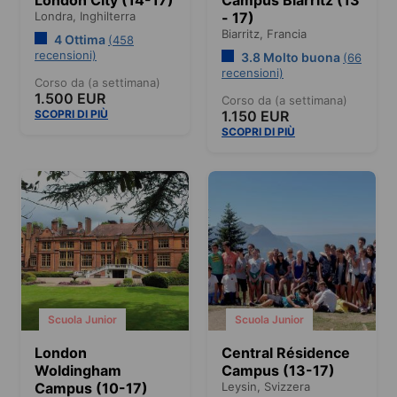
London City (14-17)
Campus Biarritz (13
Londra,
Inghilterra
- 17)
Biarritz,
Francia
4 Ottima
(458
recensioni)
3.8 Molto buona
(66
recensioni)
Corso da (a settimana)
1.500 EUR
Corso da (a settimana)
SCOPRI DI PIÙ
1.150 EUR
SCOPRI DI PIÙ
Scuola Junior
Scuola Junior
London
Central Résidence
Woldingham
Campus (13-17)
Campus (10-17)
Leysin,
Svizzera