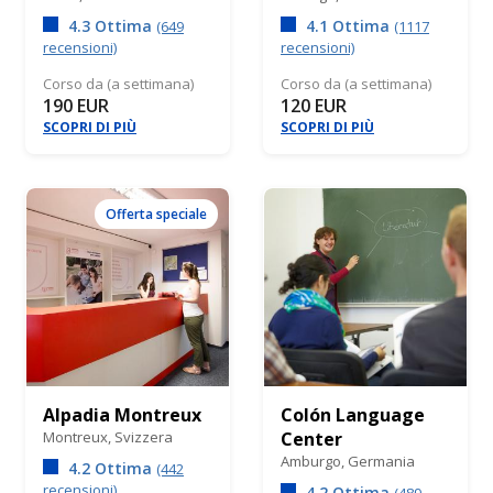
4.3 Ottima
4.1 Ottima
(649
(1117
recensioni)
recensioni)
Corso da (a settimana)
Corso da (a settimana)
190 EUR
120 EUR
SCOPRI DI PIÙ
SCOPRI DI PIÙ
Offerta speciale
Alpadia Montreux
Colón Language
Montreux,
Svizzera
Center
Amburgo,
Germania
4.2 Ottima
(442
recensioni)
4.2 Ottima
(489